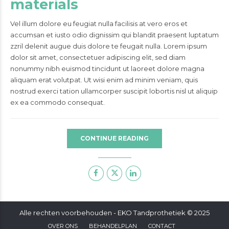
materials
Vel illum dolore eu feugiat nulla facilisis at vero eros et
accumsan et iusto odio dignissim qui blandit praesent luptatum
zzril delenit augue duis dolore te feugait nulla. Lorem ipsum
dolor sit amet, consectetuer adipiscing elit, sed diam
nonummy nibh euismod tincidunt ut laoreet dolore magna
aliquam erat volutpat. Ut wisi enim ad minim veniam, quis
nostrud exerci tation ullamcorper suscipit lobortis nisl ut aliquip
ex ea commodo consequat.
CONTINUE READING
Alle rechten voorbehouden - EKO Tandprothetiek © 2025
OVER ONS
BEHANDELPLAN
CONTACT