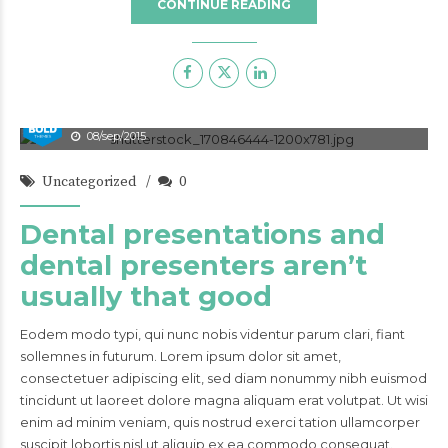
CONTINUE READING
admin
08/sep/2015
Uncategorized
0
Dental presentations and
dental presenters aren’t
usually that good
Eodem modo typi, qui nunc nobis videntur parum clari, fiant
sollemnes in futurum. Lorem ipsum dolor sit amet,
consectetuer adipiscing elit, sed diam nonummy nibh euismod
tincidunt ut laoreet dolore magna aliquam erat volutpat. Ut wisi
enim ad minim veniam, quis nostrud exerci tation ullamcorper
suscipit lobortis nisl ut aliquip ex ea commodo consequat.