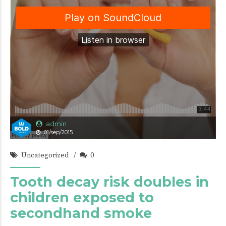
admin
01/sep/2015
Uncategorized
0
Tooth decay risk doubles in
children exposed to
secondhand smoke