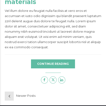
materials
Vel illum dolore eu feugiat nulla facilisis at vero eros et
accumsan et iusto odio dignissim qui blandit praesent luptatum
zzril delenit augue duis dolore te feugait nulla. Lorem ipsum
dolor sit amet, consectetuer adipiscing elit, sed diam
nonummy nibh euismod tincidunt ut laoreet dolore magna
aliquam erat volutpat. Ut wisi enim ad minim veniam, quis
nostrud exerci tation ullamcorper suscipit lobortis nisl ut aliquip
ex ea commodo consequat.
CONTINUE READING
Newer Posts