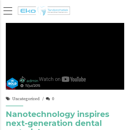
admin
11/jul/2015
Uncategorized
0
Nanotechnology inspires
next-generation dental