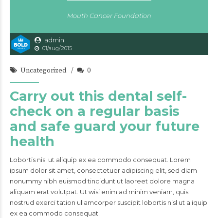
Mouth Cancer Foundation
admin
01/aug/2015
Uncategorized
0
Carry out this dental self-
check on a regular basis
and safe guard your future
health
Lobortis nisl ut aliquip ex ea commodo consequat. Lorem
ipsum dolor sit amet, consectetuer adipiscing elit, sed diam
nonummy nibh euismod tincidunt ut laoreet dolore magna
aliquam erat volutpat. Ut wisi enim ad minim veniam, quis
nostrud exerci tation ullamcorper suscipit lobortis nisl ut aliquip
ex ea commodo consequat.